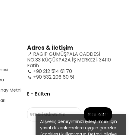
Adres & İletişim
📍 RAGIP GÜMÜŞPALA CADDESİ
NO:33 KÜÇÜKPAZA İŞ MERKEZİ, 34110
Fatih
mesi
📞 +90 212 514 61 70
📞 +90 532 206 60 51
mu
 Onay Metni
E - Bülten
arı
Bize Katıl!
Alışveriş deneyiminizi iyileştirmek için
yasal düzenlemelere uygun çerezler
(cookies) kullanıyoruz. Detaylı bilgiye