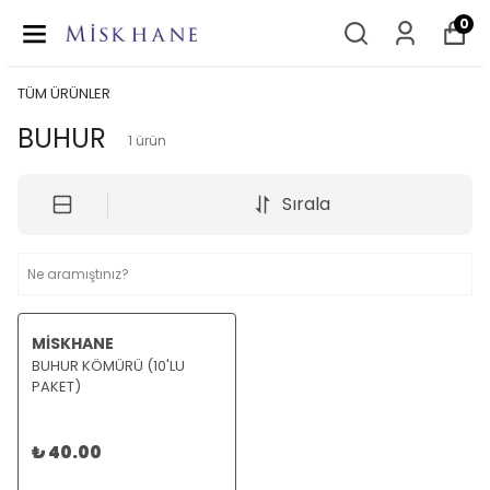
0
TÜM ÜRÜNLER
BUHUR
1
ürün
Sırala
MİSKHANE
BUHUR KÖMÜRÜ (10'LU
PAKET)
₺ 40.00