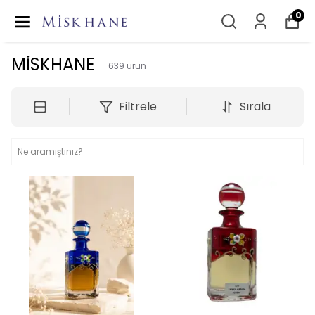
0
MİSKHANE
639
ürün
Filtrele
Sırala