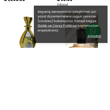
3 Boyut
Alışveriş deneyiminizi iyileştirmek için
yasal düzenlemelere uygun çerezler
(cookies) kullanıyoruz. Detaylı bilgiye
Gizlilik ve Çerez Politikası
sayfamızdan
erişebilirsiniz.
Anladım
MİSKHANE
MİSKHANE
ANT BAND HER GOLDEN S.
AQUA DI GIOIA WOMEN 50 ML
₺ 90.00
₺ 600.00
3 Boyut