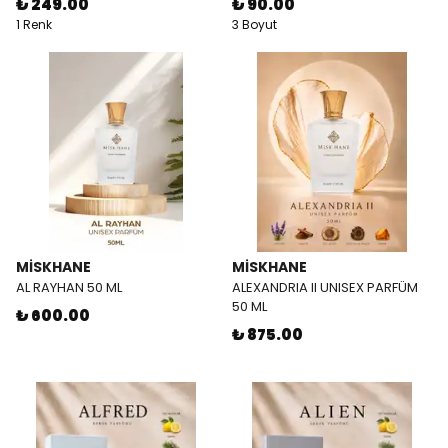
₺ 249.00
₺ 90.00
1 Renk
3 Boyut
MİSKHANE
MİSKHANE
AL RAYHAN 50 ML
ALEXANDRIA II UNISEX PARFÜM
50 ML
₺ 600.00
₺ 875.00