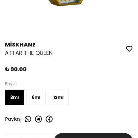
MİSKHANE
ATTAR THE QUEEN
₺ 90.00
Boyut
3ml
6ml
12ml
Paylaş
: