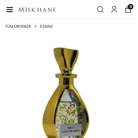
0
TÜM ÜRÜNLER
ESANS