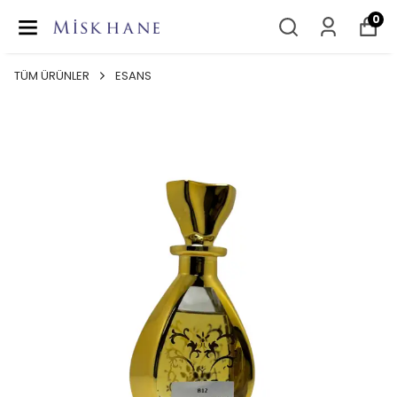
0
TÜM ÜRÜNLER
ESANS