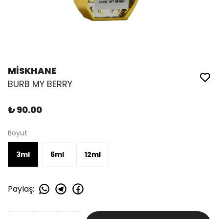
MİSKHANE
BURB MY BERRY
₺ 90.00
Boyut
3ml
6ml
12ml
Paylaş
: