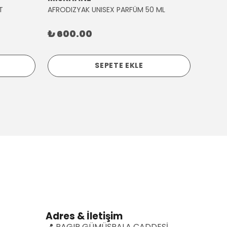
T
AFRODIZYAK UNISEX PARFÜM 50 ML
AĞLAY
₺ 600.00
₺ 30
SEPETE EKLE
Adres & İletişim
📍 RAGIP GÜMÜŞPALA CADDESİ