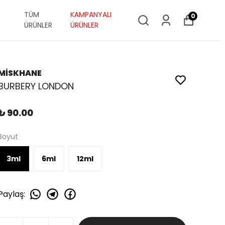
TÜM
KAMPANYALI
0
ÜRÜNLER
ÜRÜNLER
MİSKHANE
BURBERY LONDON
₺ 90.00
Boyut
3ml
6ml
12ml
Paylaş
: