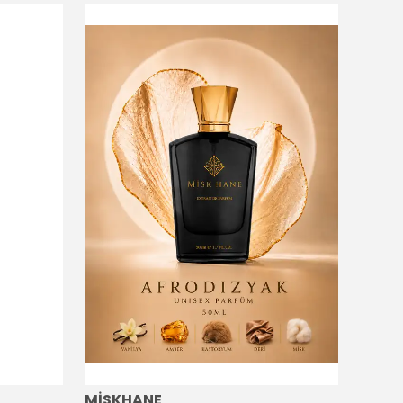
MİSKHANE
MİSK