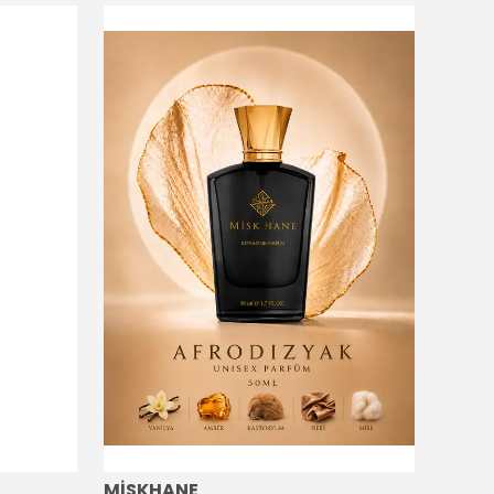
MİSKHANE
MİSK