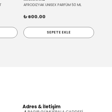
T
AFRODIZYAK UNISEX PARFÜM 50 ML
AĞLAY
₺ 600.00
₺ 30
SEPETE EKLE
Adres & İletişim
📍 RAGIP GÜMÜŞPALA CADDESİ