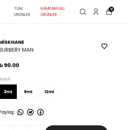
TÜM
KAMPANYALI
0
ÜRÜNLER
ÜRÜNLER
MİSKHANE
BURBERY MAN
₺ 90.00
Boyut
3ml
6ml
12ml
Paylaş
: