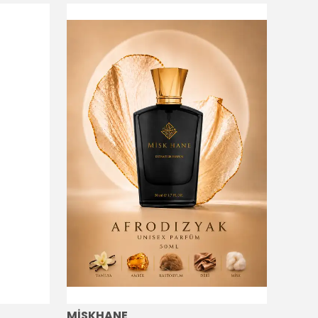
MİSKHANE
MİSK