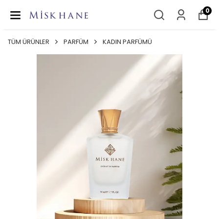
0
TÜM ÜRÜNLER
PARFÜM
KADIN PARFÜMÜ