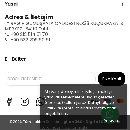
Yasal
Adres & İletişim
📍 RAGIP GÜMÜŞPALA CADDESİ NO:33 KÜÇÜKPAZA İŞ
MERKEZİ, 34110 Fatih
📞 +90 212 514 61 70
📞 +90 532 206 60 51
E - Bülten
Bize Katıl!
Alışveriş deneyiminizi iyileştirmek için
yasal düzenlemelere uygun çerezler
(cookies) kullanıyoruz. Detaylı bilgiye
Gizlilik ve Çerez Politikası
sayfamızdan
erişebilirsiniz.
Anladım
©2026 Tüm Hakları Saklıdır -
gilan 360° Digital Solutions
tarafından hazırlanmıştır.