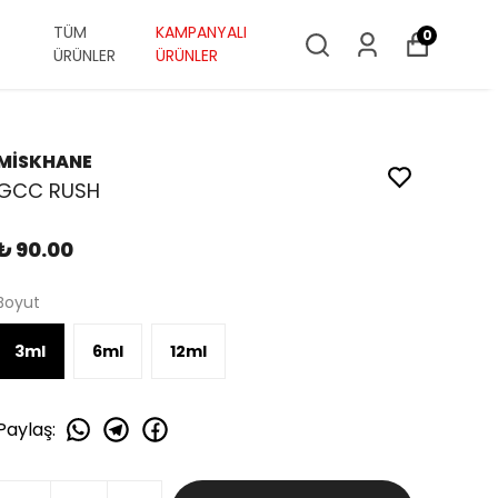
TÜM
KAMPANYALI
0
ÜRÜNLER
ÜRÜNLER
MİSKHANE
GCC RUSH
₺ 90.00
Boyut
3ml
6ml
12ml
Paylaş
: