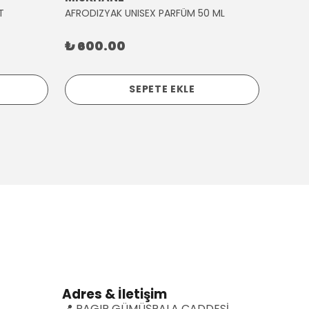
T
AFRODIZYAK UNISEX PARFÜM 50 ML
AĞLAY
₺ 600.00
₺ 30
SEPETE EKLE
Adres & İletişim
📍 RAGIP GÜMÜŞPALA CADDESİ