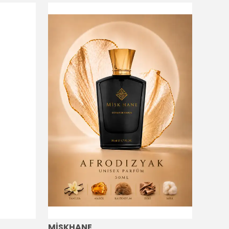
MİSKHANE
MİSK