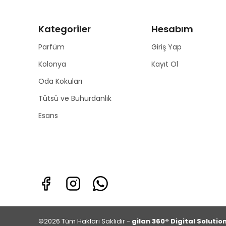
Kategoriler
Hesabım
Parfüm
Giriş Yap
Kolonya
Kayıt Ol
Oda Kokuları
Tütsü ve Buhurdanlık
Esans
©2026 Tüm Hakları Saklıdır -
gilan 360° Digital Solutio