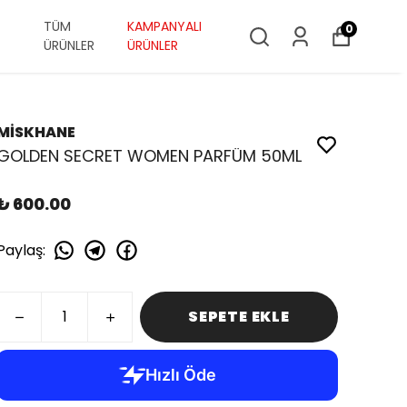
TÜM
KAMPANYALI
0
ÜRÜNLER
ÜRÜNLER
MİSKHANE
GOLDEN SECRET WOMEN PARFÜM 50ML
₺ 600.00
Paylaş
:
SEPETE EKLE