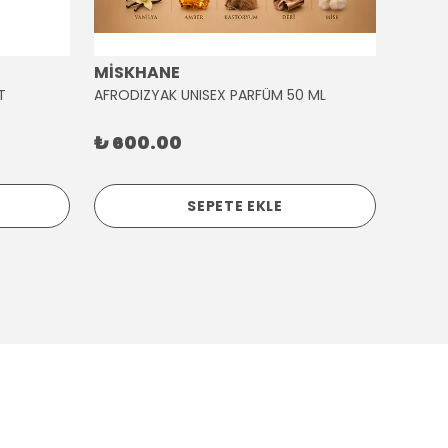
MİSKHANE
MİSK
T
AFRODIZYAK UNISEX PARFÜM 50 ML
AĞLAY
₺ 600.00
₺ 30
SEPETE EKLE