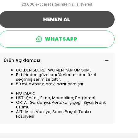
HEMEN AL
WHATSAPP
Ürün Açıklaması
GOLDEN SECRET WOMEN PARFÜM 50ML
Birbirinden güzel parfümlerimizden özel
seçilmiş serimize aittir.
50 ml extrait olarak hazırlanmıştır.
NOTALAR:
ÜST : Şeftali, Elma, Mandalina, Bergamot
ORTA : Gardenya, Portakal çiçeği, Siyah Frenk
üzümü
ALT : Misk, Vanilya, Sedir, Paçuli, Tonka
Fasulyesi