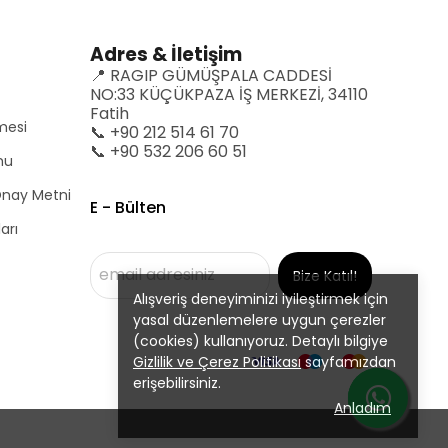
Adres & İletişim
📍 RAGIP GÜMÜŞPALA CADDESİ
NO:33 KÜÇÜKPAZA İŞ MERKEZİ, 34110
Fatih
mesi
📞 +90 212 514 61 70
📞 +90 532 206 60 51
mu
 Onay Metni
E - Bülten
arı
Bize Katıl!
Alışveriş deneyiminizi iyileştirmek için
yasal düzenlemelere uygun çerezler
(cookies) kullanıyoruz. Detaylı bilgiye
Gizlilik ve Çerez Politikası
sayfamızdan
erişebilirsiniz.
Anladım