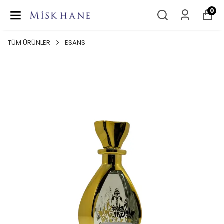
0
TÜM ÜRÜNLER
ESANS