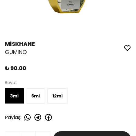
MİSKHANE
GUMINO
₺ 90.00
Boyut
3ml
6ml
12ml
Paylaş
: