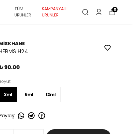
TÜM
KAMPANYALI
0
ÜRÜNLER
ÜRÜNLER
MİSKHANE
HERMS H24
₺ 90.00
Boyut
3ml
6ml
12ml
Paylaş
: