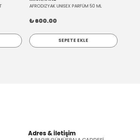
T
AFRODIZYAK UNISEX PARFÜM 50 ML
AĞLAY
₺ 600.00
₺ 30
SEPETE EKLE
Adres & İletişim
📍 RAGIP GÜMÜŞPALA CADDESİ