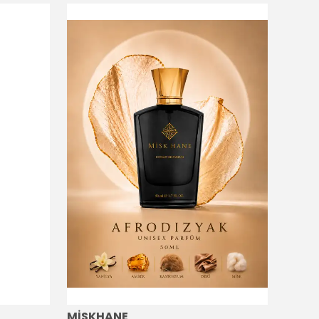
MİSKHANE
MİSK