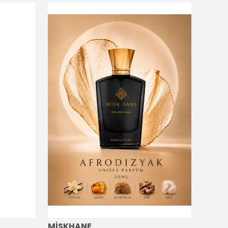
MİSKHANE
MİSK