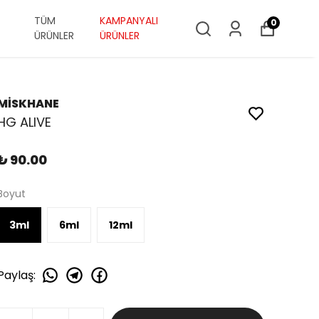
TÜM
KAMPANYALI
0
ÜRÜNLER
ÜRÜNLER
MİSKHANE
HG ALIVE
₺ 90.00
Boyut
3ml
6ml
12ml
Paylaş
: