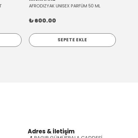
T
AFRODIZYAK UNISEX PARFÜM 50 ML
AĞLAY
₺ 600.00
₺ 30
SEPETE EKLE
Adres & İletişim
📍 RAGIP GÜMÜŞPALA CADDESİ