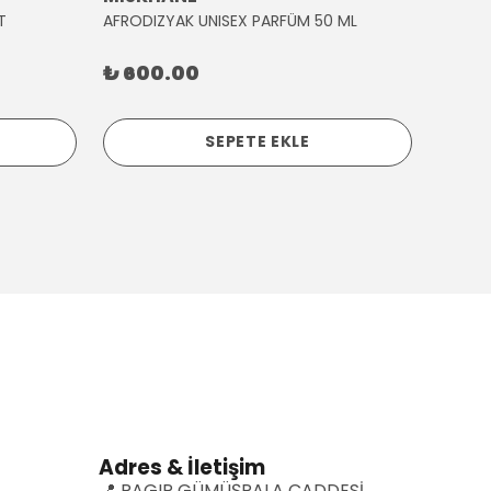
T
AFRODIZYAK UNISEX PARFÜM 50 ML
AĞLAY
₺ 600.00
₺ 30
SEPETE EKLE
Adres & İletişim
📍 RAGIP GÜMÜŞPALA CADDESİ