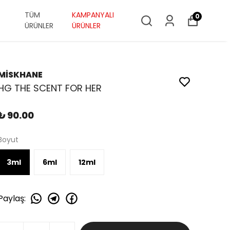
TÜM
KAMPANYALI
0
ÜRÜNLER
ÜRÜNLER
MİSKHANE
HG THE SCENT FOR HER
₺ 90.00
Boyut
3ml
6ml
12ml
Paylaş
: