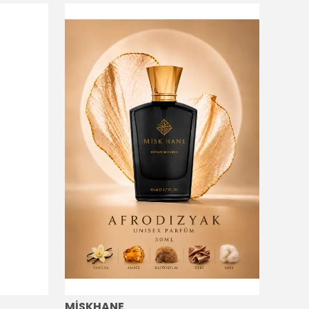
MİSKHANE
MİSK