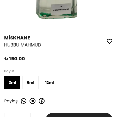
MİSKHANE
HUBBU MAHMUD
₺ 150.00
Boyut
3ml
6ml
12ml
Paylaş
: