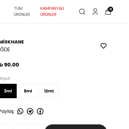
TÜM
KAMPANYALI
0
ÜRÜNLER
ÜRÜNLER
MİSKHANE
İĞDE
₺ 90.00
Boyut
3ml
6ml
12ml
Paylaş
: