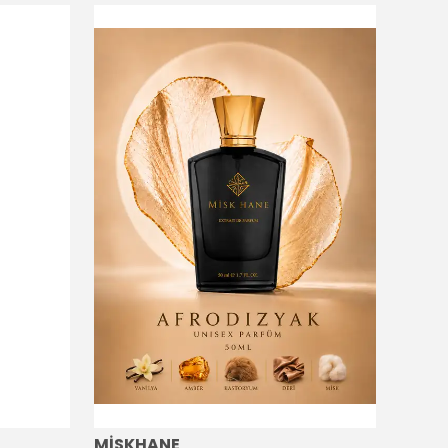
MİSKHANE
MİSK