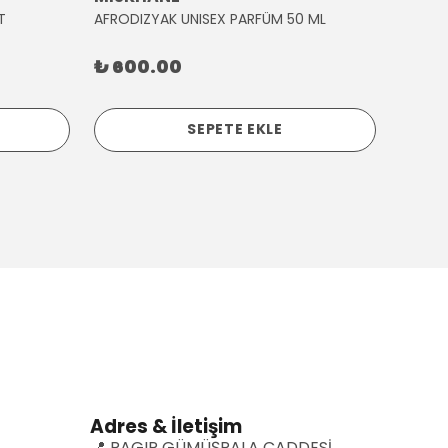
T
AFRODIZYAK UNISEX PARFÜM 50 ML
AĞLAY
₺ 600.00
₺ 30
SEPETE EKLE
Adres & İletişim
📍 RAGIP GÜMÜŞPALA CADDESİ