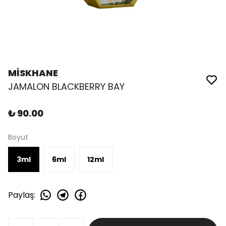
MİSKHANE
JAMALON BLACKBERRY BAY
₺ 90.00
Boyut
3ml
6ml
12ml
Paylaş
: