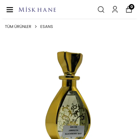
0
TÜM ÜRÜNLER
ESANS