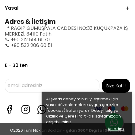
Yasal
Adres & İletişim
📍 RAGIP GÜMÜŞPALA CADDESİ NO:33 KÜÇÜKPAZA İŞ
MERKEZİ, 34110 Fatih
📞 +90 212 514 61 70
📞 +90 532 206 60 51
E - Bülten
Bize Katıl!
Alışveriş deneyiminizi iyileştirmek için
yasal düzenlemelere uygun çerezler
(cookies) kullanıyoruz. Detaylı bilgiye
Gizlilik ve Çerez Politikası
sayfamızdan
erişebilirsiniz.
Anladım
©2026 Tüm Hakları Saklıdır -
gilan 360° Digital Solutions