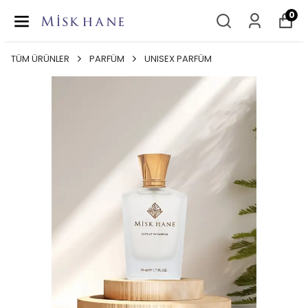
0
TÜM ÜRÜNLER
PARFÜM
UNISEX PARFÜM