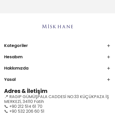
Kategoriler
Hesabım
Hakkımızda
Yasal
Adres & İletişim
📍 RAGIP GÜMÜŞPALA CADDESİ NO:33 KÜÇÜKPAZA İŞ
MERKEZİ, 34110 Fatih
📞 +90 212 514 61 70
📞 +90 532 206 60 51