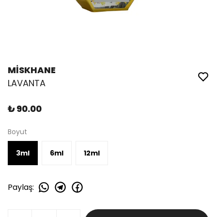
MİSKHANE
LAVANTA
₺ 90.00
Boyut
3ml
6ml
12ml
Paylaş
: