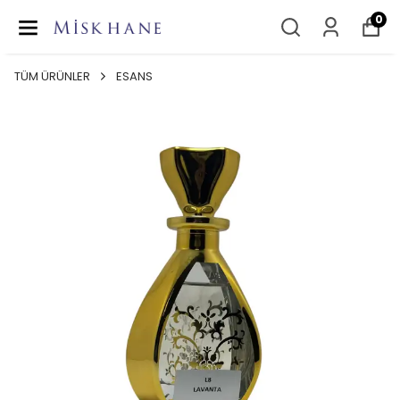
0
TÜM ÜRÜNLER
ESANS