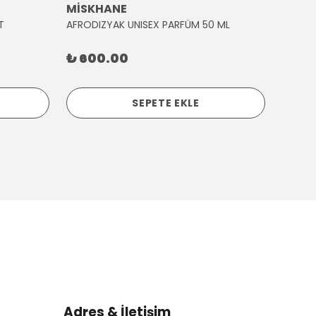
MİSKHANE
MİSK
T
AFRODIZYAK UNISEX PARFÜM 50 ML
AĞLAY
₺ 600.00
₺ 30
SEPETE EKLE
Adres & İletişim