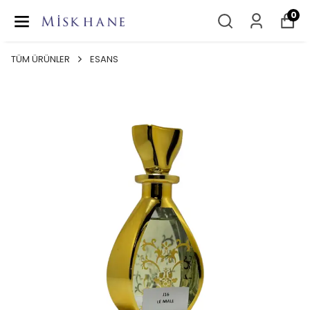
0
TÜM ÜRÜNLER
ESANS