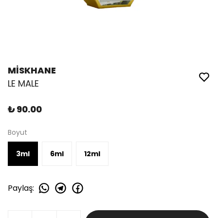
MİSKHANE
LE MALE
₺ 90.00
Boyut
3ml
6ml
12ml
Paylaş
: