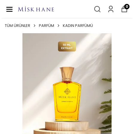
0
TÜM ÜRÜNLER
PARFÜM
KADIN PARFÜMÜ