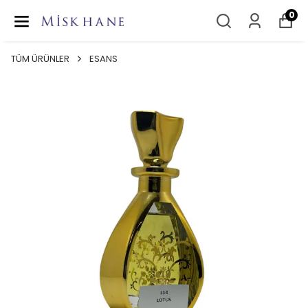
0
TÜM ÜRÜNLER
ESANS