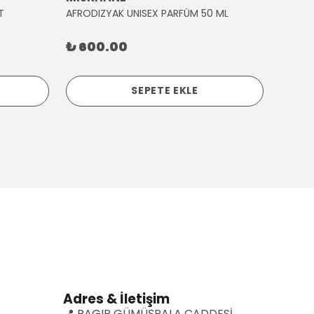
T
AFRODIZYAK UNISEX PARFÜM 50 ML
AĞLAY
₺ 600.00
₺ 30
SEPETE EKLE
Adres & İletişim
📍 RAGIP GÜMÜŞPALA CADDESİ