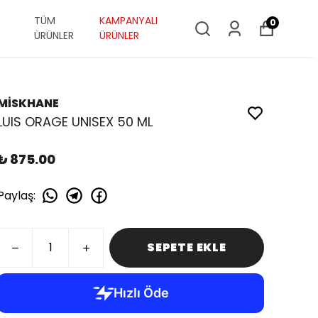
TÜM
KAMPANYALI
0
ÜRÜNLER
ÜRÜNLER
MİSKHANE
LUIS ORAGE UNISEX 50 ML
₺ 875.00
Paylaş
:
SEPETE EKLE