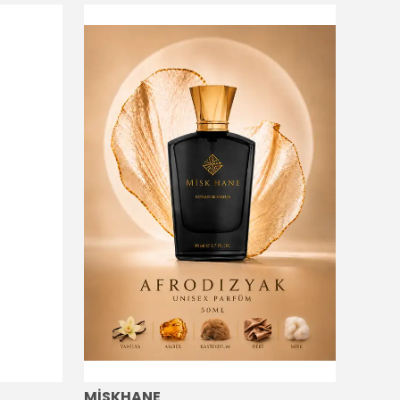
MİSKHANE
MİSK