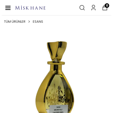
0
TÜM ÜRÜNLER
ESANS