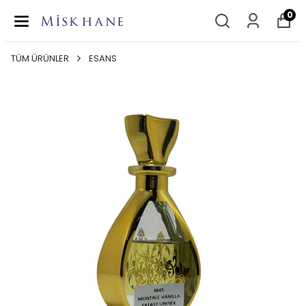
0
TÜM ÜRÜNLER
ESANS