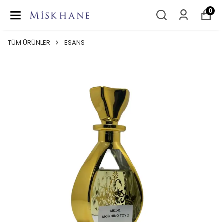
0
TÜM ÜRÜNLER
ESANS