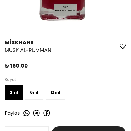
MİSKHANE
MUSK AL-RUMMAN
₺ 150.00
Boyut
3ml
6ml
12ml
Paylaş
: