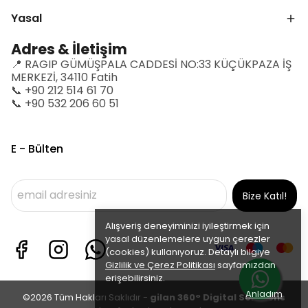
Yasal
Adres & İletişim
📍 RAGIP GÜMÜŞPALA CADDESİ NO:33 KÜÇÜKPAZA İŞ
MERKEZİ, 34110 Fatih
📞 +90 212 514 61 70
📞 +90 532 206 60 51
E - Bülten
Bize Katıl!
Alışveriş deneyiminizi iyileştirmek için
yasal düzenlemelere uygun çerezler
(cookies) kullanıyoruz. Detaylı bilgiye
Gizlilik ve Çerez Politikası
sayfamızdan
erişebilirsiniz.
Anladım
©2026 Tüm Hakları Saklıdır -
gilan 360° Digital Solutions