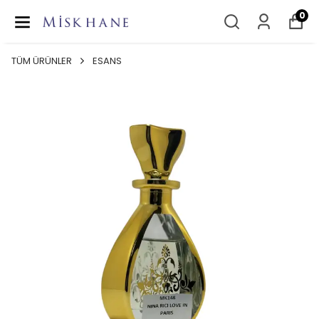
0
TÜM ÜRÜNLER
ESANS