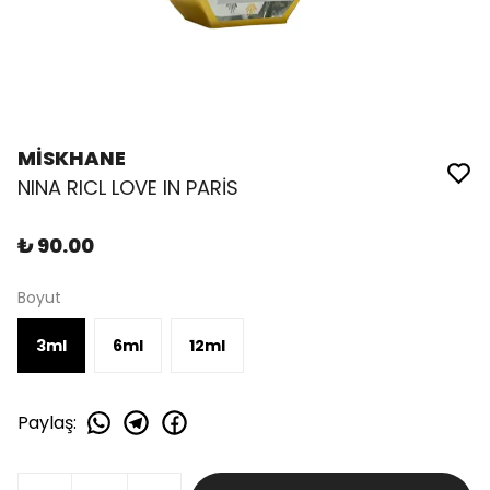
MİSKHANE
NINA RICL LOVE IN PARİS
₺ 90.00
Boyut
3ml
6ml
12ml
Paylaş
: