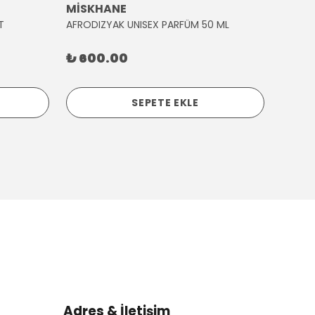
MİSKHANE
MİSK
T
AFRODIZYAK UNISEX PARFÜM 50 ML
AĞLAY
₺ 600.00
₺ 30
SEPETE EKLE
Adres & İletişim