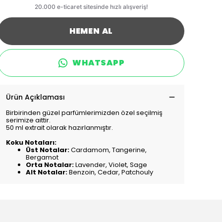
HEMEN AL
WHATSAPP
Ürün Açıklaması
Birbirinden güzel parfümlerimizden özel seçilmiş
serimize aittir.
50 ml extrait olarak hazırlanmıştır.
Koku Notaları:
Üst Notalar:
Cardamom, Tangerine,
Bergamot
Orta Notalar:
Lavender, Violet, Sage
Alt Notalar:
Benzoin, Cedar, Patchouly