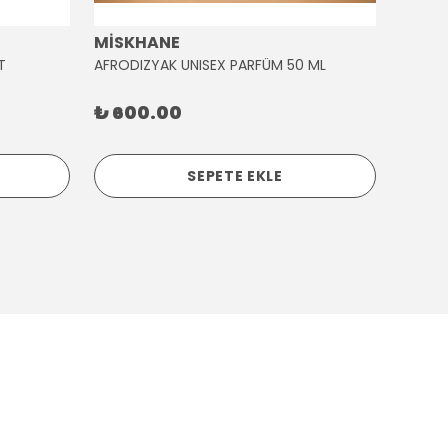
MİSKHANE
MİSK
T
AFRODIZYAK UNISEX PARFÜM 50 ML
AĞLAY
₺ 600.00
₺ 30
SEPETE EKLE