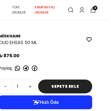
TÜM
KAMPANYALI
0
ÜRÜNLER
ÜRÜNLER
MİSKHANE
OUD EHSAS 50 ML
₺ 875.00
Paylaş
:
SEPETE EKLE