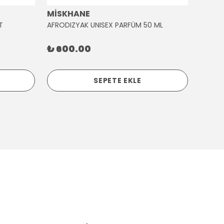
MİSKHANE
MİSK
T
AFRODIZYAK UNISEX PARFÜM 50 ML
AĞLAY
₺ 600.00
₺ 30
SEPETE EKLE