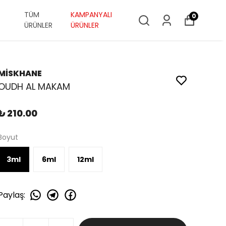
TÜM
KAMPANYALI
0
ÜRÜNLER
ÜRÜNLER
MİSKHANE
OUDH AL MAKAM
₺ 210.00
Boyut
3ml
6ml
12ml
Paylaş
: