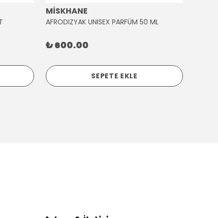
MİSKHANE
MİSK
T
AFRODIZYAK UNISEX PARFÜM 50 ML
AĞLAY
₺ 600.00
₺ 30
SEPETE EKLE