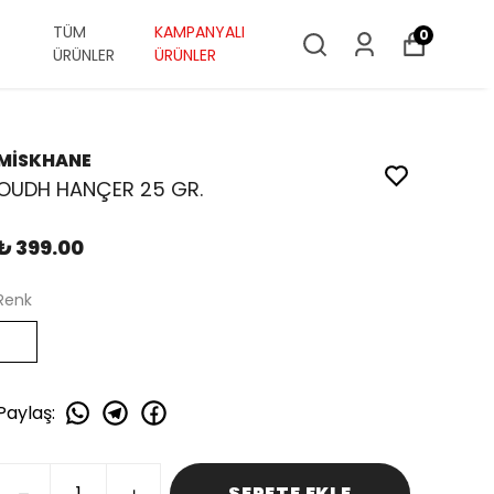
TÜM
KAMPANYALI
0
ÜRÜNLER
ÜRÜNLER
MİSKHANE
OUDH HANÇER 25 GR.
₺ 399.00
Renk
Paylaş
:
SEPETE EKLE