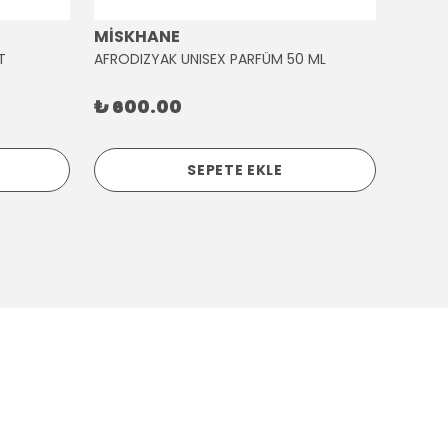
MİSKHANE
MİSK
T
AFRODIZYAK UNISEX PARFÜM 50 ML
AĞLAY
₺ 600.00
₺ 30
SEPETE EKLE