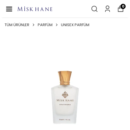
0
TÜM ÜRÜNLER
PARFÜM
UNISEX PARFÜM