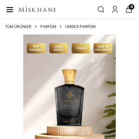
0
TÜM ÜRÜNLER
PARFÜM
UNISEX PARFÜM