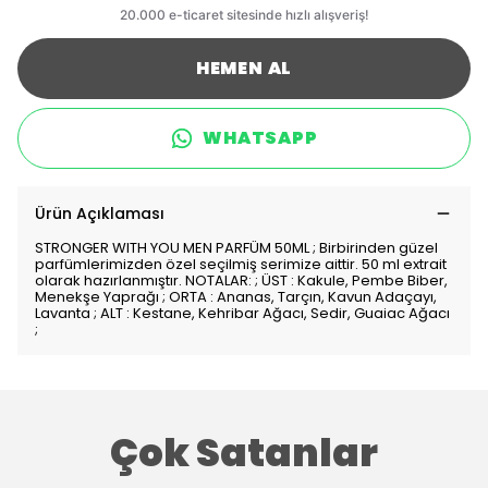
HEMEN AL
WHATSAPP
Ürün Açıklaması
STRONGER WITH YOU MEN PARFÜM 50ML ; Birbirinden güzel
parfümlerimizden özel seçilmiş serimize aittir. 50 ml extrait
olarak hazırlanmıştır. NOTALAR: ; ÜST : Kakule, Pembe Biber,
Menekşe Yaprağı ; ORTA : Ananas, Tarçın, Kavun Adaçayı,
Lavanta ; ALT : Kestane, Kehribar Ağacı, Sedir, Guaiac Ağacı
;
Çok Satanlar