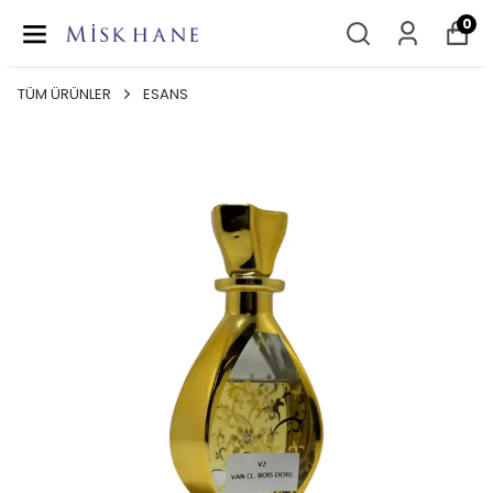
0
TÜM ÜRÜNLER
ESANS