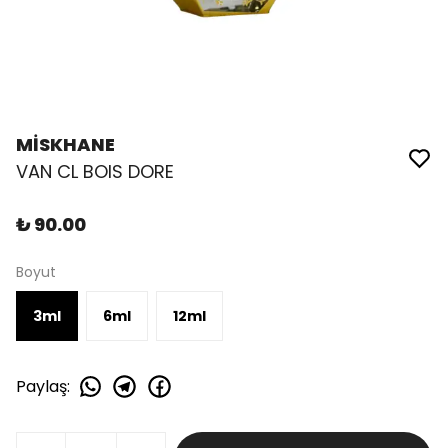
MİSKHANE
VAN CL BOIS DORE
₺ 90.00
Boyut
3ml
6ml
12ml
Paylaş
: