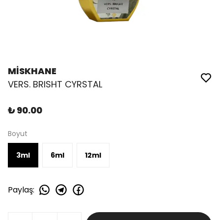
MİSKHANE
VERS. BRISHT CYRSTAL
₺ 90.00
Boyut
3ml
6ml
12ml
Paylaş
: