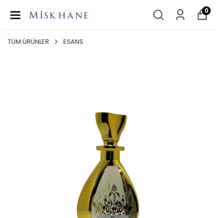
0
TÜM ÜRÜNLER
ESANS