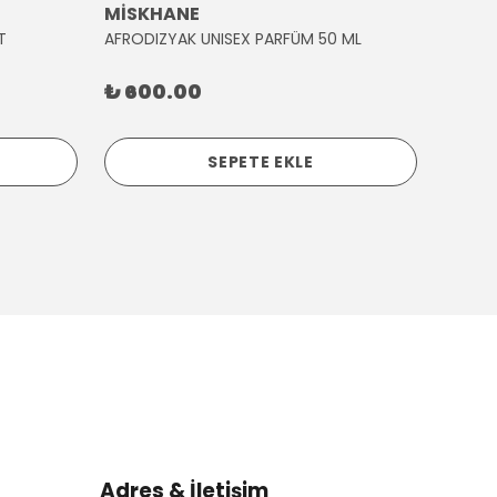
MİSKHANE
MİSK
T
AFRODIZYAK UNISEX PARFÜM 50 ML
AĞLAY
₺ 600.00
₺ 30
SEPETE EKLE
Adres & İletişim