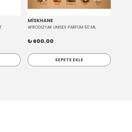
MİSKHANE
MİSK
T
AFRODIZYAK UNISEX PARFÜM 50 ML
AĞLAY
₺ 600.00
₺ 30
SEPETE EKLE