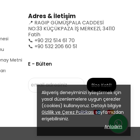
Adres & İletişim
📍 RAGIP GÜMÜŞPALA CADDESİ
NO:33 KÜÇÜKPAZA İŞ MERKEZİ, 34110
Fatih
mesi
📞 +90 212 514 61 70
📞 +90 532 206 60 51
mu
 Onay Metni
E - Bülten
arı
Bize Katıl!
Alışveriş deneyiminizi iyileştirmek için
yasal düzenlemelere uygun çerezler
(cookies) kullanıyoruz. Detaylı bilgiye
Gizlilik ve Çerez Politikası
sayfamızdan
erişebilirsiniz.
Anladım