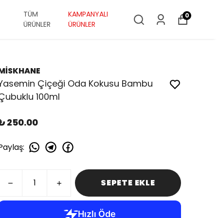
TÜM
KAMPANYALI
0
ÜRÜNLER
ÜRÜNLER
MİSKHANE
Yasemin Çiçeği Oda Kokusu Bambu
Çubuklu 100ml
₺ 250.00
Paylaş
:
SEPETE EKLE