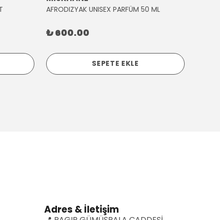
T
AFRODIZYAK UNISEX PARFÜM 50 ML
AĞLAY
₺ 600.00
₺ 30
SEPETE EKLE
Adres & İletişim
📍 RAGIP GÜMÜŞPALA CADDESİ