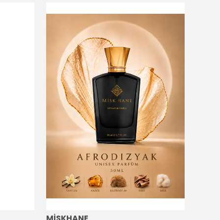
MİSKHANE
MİSK